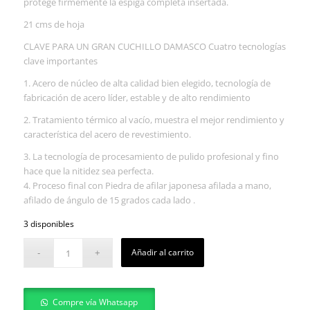
protege firmemente la espiga completa insertada.
21 cms de hoja
CLAVE PARA UN GRAN CUCHILLO DAMASCO Cuatro tecnologías
clave importantes
1. Acero de núcleo de alta calidad bien elegido, tecnología de
fabricación de acero líder, estable y de alto rendimiento
2. Tratamiento térmico al vacío, muestra el mejor rendimiento y
característica del acero de revestimiento.
3. La tecnología de procesamiento de pulido profesional y fino
hace que la nitidez sea perfecta.
4. Proceso final con Piedra de afilar japonesa afilada a mano,
afilado de ángulo de 15 grados cada lado .
3 disponibles
Añadir al carrito
Compre vía Whatsapp