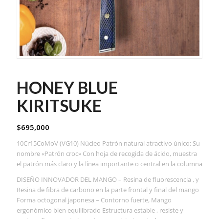
HONEY BLUE
KIRITSUKE
$
695,000
10Cr15CoMoV (VG10) Núcleo Patrón natural atractivo único: Su
nombre «Patrón croc» Con hoja de recogida de ácido, muestra
el patrón más claro y la línea importante o central en la columna
DISEÑO INNOVADOR DEL MANGO – Resina de fluorescencia , y
Resina de fibra de carbono en la parte frontal y final del mango
Forma octogonal japonesa – Contorno fuerte, Mango
ergonómico bien equilibrado Estructura estable , resiste y