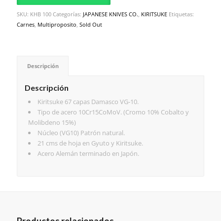
SKU:
KHB 100
Categorías:
JAPANESE KNIVES CO.
,
KIRITSUKE
Etiquetas:
Carnes
,
Multiproposito
,
Sold Out
Descripción
Descripción
Kiritsuke 67 capas Damasco VG-10.
Tipo de acero 10Cr15CoMoV. (Cromo 10% Cobalto y
Molibdeno 15%)
Núcleo (VG10) Patrón natural.
21 cms de hoja en Gyuto y Kiritsuke.
Acero Alemán terminado en Japón.