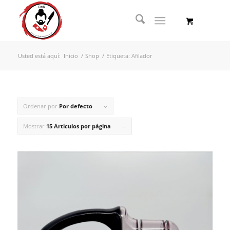
Usted está aquí:
Inicio
/
Shop
/
Etiqueta: Afilador
Ordenar por
Por defecto
Mostrar
15 Artículos por página