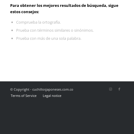
Para obtener los mejores resultados de búsqueda, sigue
estos consejos:
Comprueba la ortografía.
Prueba con términos similares o sinónimos.
Prueba con más de una sola palabra.
© Copyright - cuchillosjaponeses.com.co
Terms of Service
Legal notice