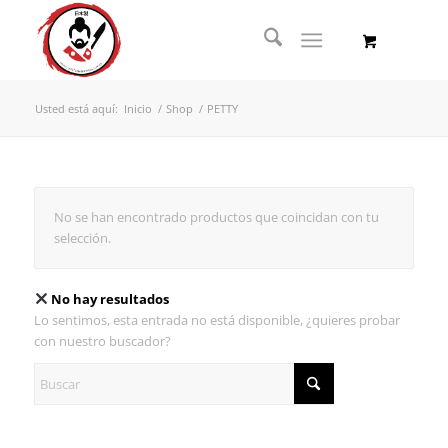
Usted está aquí:
Inicio
/
Shop
/
PETTY
No se han encontrado productos que coincidan con tu
selección.
No hay resultados
Lo sentimos, esta entrada no está disponible, ¿quieres probar
con nuestro buscador?