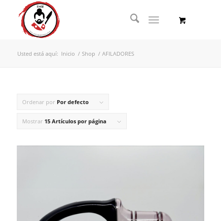
Usted está aquí:
Inicio
/
Shop
/
AFILADORES
Ordenar por
Por defecto
Mostrar
15 Artículos por página